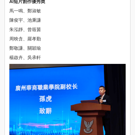
AI短片創作優秀奬
Sch
Ne
馬一鳴、鄭淑敏
陳俊宇、池秉謙
學
Stude
朱泓靜、曾筱茵
Achie
周映含、羅孝勤
校
鄭敬謙、關穎瑜
伙
楊啟卉、吳承軒
Pu
Yi
Fa
入學
資訊
Adm