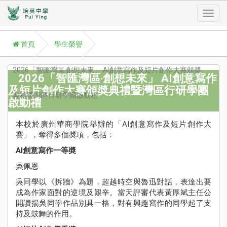
Toggl
首頁
學生榮譽
navig
2026「智匯灣區‧創想未來」 AI創意寫作及短片創作大賽頒奬
2026「智匯灣區‧創想未來」 AI創意寫作
及短片創作大賽頒奬典禮暨灣區行研學團
典禮暨灣區行研學團啟動禮
啟動禮
A
P
本校於廣州華商學院舉辦的「AI創意寫作及短片創作大
學
賽」，奪得多個奬項，包括：
Aca
AI創意寫作一等奬
學
吳佩恩
援
吳同學以《拆牆》為題，超越時空與魯迅對話，表達出要
St
Su
成為作家面對的逆境及艱辛。當天評審代表黃厚斌主任公
開讚揚吳同學作品別具一格，對有興趣寫作的同學起了支
校
持及鼓舞的作用。
訊