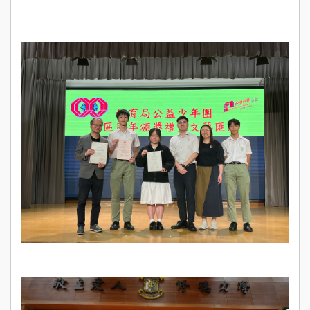
Sch
Ne
學
Stude
Achie
校
伙
Pu
Yi
Fa
入學
資訊
Adm