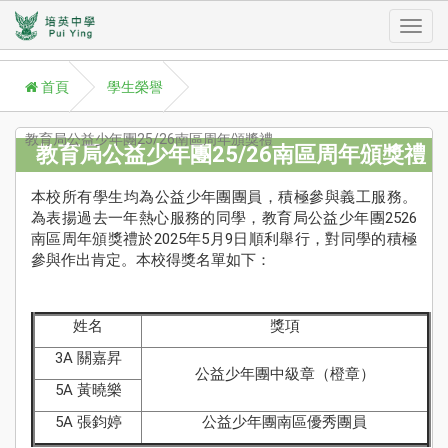
Toggl
首頁
學生榮譽
navig
教育局公益少年團25/26南區周年頒獎禮
教育局公益少年團25/26南區周年頒獎禮
本校所有學生均為公益少年團團員，積極參與義工服務。
A
為表揚過去一年熱心服務的同學，教育局公益少年團2526
P
南區周年頒獎禮於2025年5月9日順利舉行，對同學的積極
學
參與作出肯定。本校得獎名單如下：
Aca
學
姓名
獎項
援
3A 關嘉昇
St
公益少年團中級章（橙章）
Su
5A 黃曉樂
校
5A 張鈞婷
公益少年團南區優秀團員
訊