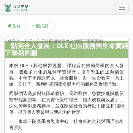
Toggl
首頁
一般消息
navig
點亮全人發展：OLE 社區服務與生命實踐下學期回顧
點亮全人發展：OLE 社區服務與生命實踐
下學期回顧
A
P
本校 OLE（其他學習經歷）課程旨在推動同學的全人發
展，透過多元化的延伸學習經歷，培育學生的正向價值
學
觀。本年下學期課程以「社會服務」與「生命教育」為主
Aca
軸，安排了一系列引導同學身體力行的服務及實踐活動。
同學們透過參與無障礙體驗、長幼藝作、急救技能賦能及
學
醫學院參訪等，在真實情景中經歷「個人成長與反思」，
援
深化侍奉與服務精神，並在關愛社會的行動中建立和諧關
St
係，提升個人尊嚴與自我能力的肯定。
Su
一、東華三院賽馬會復康中心：社會服務實踐與同理心培
校
育系列
訊