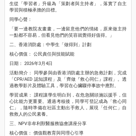
生從「學習者」升級為「策劃者與主持者」，落實了自主
學習與積極承擔的目標。
同學心聲：
「要一邊教院友畫畫，一邊留意他們的情緒，原來做主持
一點都不容易，但看見他們的笑容就覺得好值得。」
二、香港消防處：中學生「做得到」計劃
核心價值： 公民責任與技能賦能
日期： 2026年3月4日
活動簡介： 同學參與由香港消防處主辦的急救計劃，完成
「CPR/AED 認知課程」及「齊做『救心同仁』課程」。透
過教學影片及體驗工具，學習在心臟驟停事故中應對。
學習成果： 課程讓學生明白到，在危急關頭施以援手，信
心比能力更重要。通過考核後，同學可登記成為「救心同
仁」，隨時準備在社區主動出手救人，展現「任何仁」自
救救人的公民素養。
三、NPV非牟利獸醫服務協會講座分享
核心價值： 價值觀教育與同理心引導