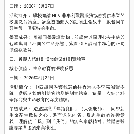
日期： 2026年5月27日
活動簡介： 學校邀請 NPV 非牟利獸醫服務協會提供專業的
校園教育講座。講座透過動人的動物生命故事，啟發同學
尊重每一個獨特的生命。
學習成果： 引導同學愛護動物，並學會以同理心去接納與
包容與自己不同的生命形態，落實 OLE 課程中核心的正向
價值觀教育。
四、參觀人體解剖博物館及解剖實驗室
核心價值： 生命教育的深度反思
日期： 2026年5月29日
活動簡介： 中四級同學獲甄選前往香港大學李嘉誠醫學
院，參觀人體解剖博物館及解剖實驗室。這是一次結合科
學探究與生命教育的深度體驗。
學習成果： 透過認識「無語良師」（大體老師），同學對
生命產生敬畏之心，進而深化內省，反思生命的終極意
義，理解從「我」到「我們」的無私奉獻精神，並體會醫
護專業背後的崇高犧牲。