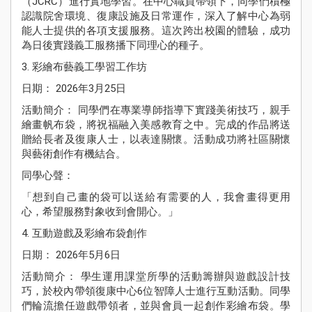
（JCRC）進行實地學習。在中心職員帶領下，同學們積極
認識院舍環境、復康設施及日常運作，深入了解中心為弱
能人士提供的各項支援服務。這次跨出校園的體驗，成功
為日後實踐義工服務播下同理心的種子。
3. 彩繪布藝義工學習工作坊
日期： 2026年3月25日
活動簡介： 同學們在專業導師指導下實踐美術技巧，親手
繪畫帆布袋，將祝福融入美感教育之中。完成的作品將送
贈給長者及復康人士，以表達關懷。活動成功將社區關懷
與藝術創作有機結合。
同學心聲：
「想到自己畫的袋可以送給有需要的人，我會畫得更用
心，希望服務對象收到會開心。」
4. 互動遊戲及彩繪布袋創作
日期： 2026年5月6日
活動簡介： 學生運用課堂所學的活動籌辦與遊戲設計技
巧，於校內帶領復康中心6位智障人士進行互動活動。同學
們輪流擔任遊戲帶領者，並與會員一起創作彩繪布袋。學