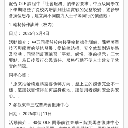
Sch
配合 OLE 課程中「社會服務」的學習要求，中五級同學在
Ne
下學期經歷了從校內培訓到社區實戰的完整蜕變，逐步學
會換位思考，建立與不同能力人士平等同行的價值觀：
學
1. 輪椅操作訓練（校內）
Stude
Achie
日期： 2026年2月4日
活動簡介： 中五同學於校內接受輪椅操作訓練。課程著重
校
技巧與態度的雙軌發展，從輪椅結構、安全煞掣到過斜路
伙
及窄巷，同學們反覆練習「平穩、緩慢、事前提示」三大
Pu
要點。為日後履行公民責任、服務行動不便人士建立了紮
Yi
Fa
實的開端。
同學心聲：
入學
資訊
「原來推輪椅過斜路要倒轉方向，坐上去的感覺完全不一
Adm
樣，這讓我更懂得如何設身處地，讓使用者感到安全與安
心。」
2. 參觀東華三院賽馬會復康中心
日期： 2026年2月11日
活動簡介： 40位 OLE 同學前往東華三院賽馬會復康中心